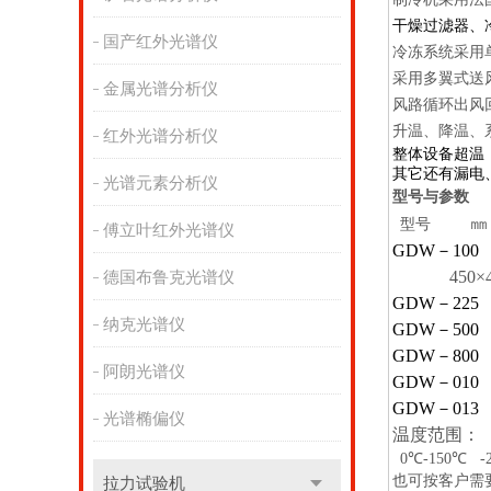
干燥过滤器、
国产红外光谱仪
冷冻系统采用
采用多翼式送
金属光谱分析仪
风路循环出风
升温、降温、
红外光谱分析仪
整体设备超温
其它还有漏电
光谱元素分析仪
型号与参数
㎜
型号
傅立叶红外光谱仪
GDW
－
100
450
×
德国布鲁克光谱仪
GDW
－
225
纳克光谱仪
GDW
－
500
GDW
－
800
阿朗光谱仪
GDW
－
010
GDW
－
013
光谱椭偏仪
温度范围：
0
℃
-150
℃
-
也可按客户需
拉力试验机