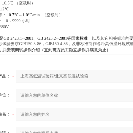
±
0.5
℃
（空载时）
±
2
℃
率：
0.7
℃
～
1.0
℃
/min
（空载时）
：
0
～
9999
小时
380V
足
GB 2423.1--2001
、
GB 2423.2--2001
等国家标准，
以及其它相关标准
的
标试验要求
GJB150.3-86
，
GJB150.4-86
，及非标准制作各种高低温环境试
，并安装调试操作介绍（直到需方员工独立操作并满意为止）
产品：
单位：
姓名：