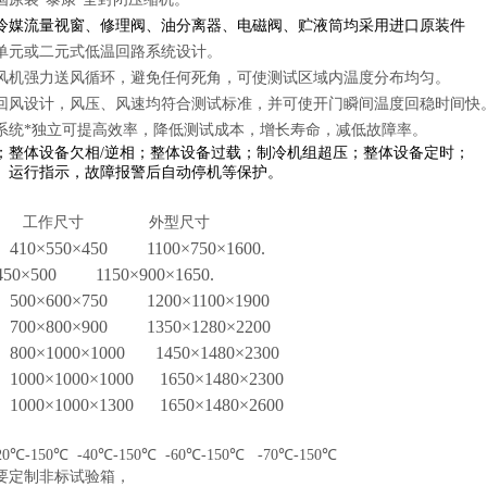
冷媒流量视窗、修理阀、油分离器、电磁阀、贮液筒均采用进口原装件
单元或二元式低温回路系统设计。
风机强力送风循环，避免任何死角，可使测试区域内温度分布均匀。
回风设计，风压、风速均符合测试标准，并可使开门瞬间温度回稳时间快
系统*独立可提高效率，降低测试成本，增长寿命，减低故障率。
；整体设备欠相
/
逆相；整体设备过载；制冷机组超压；整体设备定时；
、运行指示，故障报警后自动停机等保护。
工作尺寸
外型尺寸
410
×
550
×
450
1100
×
750
×
1600.
450
×
500
1150
×
900
×
1650.
500
×
600
×
750
1200
×
1100
×
1900
700
×
800
×
900
1350
×
1280
×
2200
800
×
1000
×
1000
1450
×
1480
×
2300
1000
×
1000
×
1000
1650
×
1480
×
2300
1000
×
1000
×
1300
1650
×
1480
×
2600
20
℃
-150
℃
-40
℃
-150
℃
-60
℃
-150
℃
-70
℃
-150
℃
要定制非标试验箱，