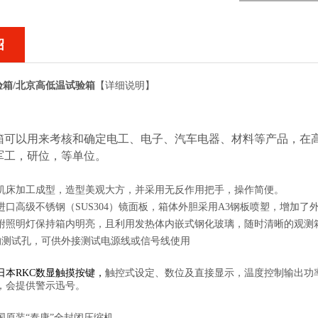
绍
箱/北京高低温试验箱
【详细说明】
箱可以用来考核和确定电工、电子、汽车电器、材料等产品，在
军工，研位，等单位。
机床加工成型，造型美观大方，并采用无反作用把手，操作简便。
进口高级不锈钢（
SUS304
）镜面板，箱体外胆采用
A3
钢板喷塑，增加了
附照明灯保持箱内明亮，且利用发热体内嵌式钢化玻璃，随时清晰的观测
的测试孔，可供外接测试电源线或信号线使用
日本
RKC
数显触摸按键，
触控式设定、数位及直接显示，
温度控制输出功
，会提供警示迅号。
国原装
“
泰康
”
全封闭压缩机。