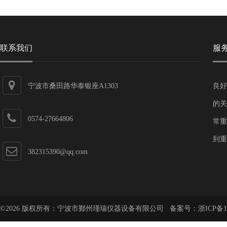
联系我们
服
宁波市桑田路华泰银座A1303
良好
的关
0574-27664806
常重
到重
382315390@qq.com
©2026 版权所有：宁波市鄞州瑾瑞仪器设备有限公司 备案号：
浙ICP备1