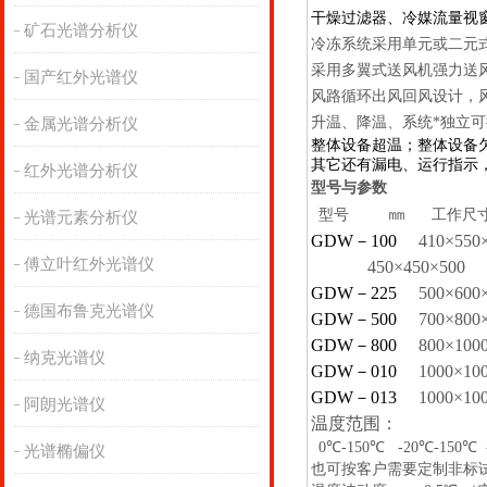
干燥过滤器、冷媒流量视
矿石光谱分析仪
冷冻系统采用单元或二元
采用多翼式送风机强力送
国产红外光谱仪
风路循环出风回风设计，
升温、降温、系统*独立
金属光谱分析仪
整体设备超温；整体设备
其它还有漏电、运行指示
红外光谱分析仪
型号与参数
㎜
型号
工作尺
光谱元素分析仪
GDW
－
100
410
×
550
傅立叶红外光谱仪
450
×
450
×
500
GDW
－
225
500
×
600
德国布鲁克光谱仪
GDW
－
500
700
×
800
GDW
－
800
800
×
100
纳克光谱仪
GDW
－
010
1000
×
10
GDW
－
013
1000
×
10
阿朗光谱仪
温度范围：
0
℃
-150
℃
-20
℃
-150
℃
光谱椭偏仪
也可按客户需要定制非标