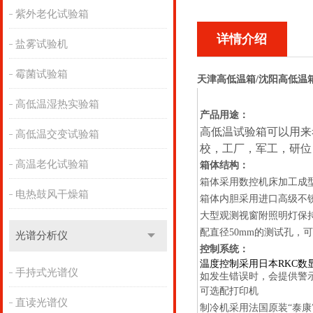
紫外老化试验箱
详情介绍
盐雾试验机
霉菌试验箱
天津高低温箱/沈阳高低温
高低温湿热实验箱
产品用途：
高低温试验箱可以用来
高低温交变试验箱
校，工厂，军工，研位
高温老化试验箱
箱体结构：
箱体采用数控机床加工成
电热鼓风干燥箱
箱体内胆采用进口高级不
大型观测视窗附照明灯保
配直径
50mm
的测试孔，可
光谱分析仪
控制系统：
温度控制采用日本
RKC
数
手持式光谱仪
如发生错误时，会提供警
可选配打印机
直读光谱仪
制冷机采用法国原装
“
泰康