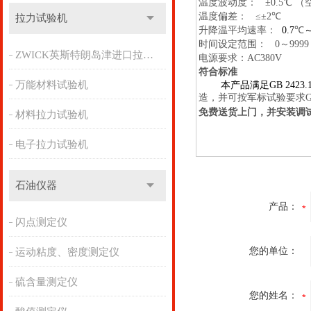
温度波动度：
±
0.5
℃
（
温度偏差：
≤±
2
℃
拉力试验机
升降温平均速率：
0.7
℃
时间设定范围：
0
～
999
ZWICK英斯特朗岛津进口拉力机
电源要求：
AC380V
符合标准
万能材料试验机
本产品满足
GB 2423.1
造，并可按军标试验要求
G
免费送货上门，并安装调
材料拉力试验机
电子拉力试验机
石油仪器
产品：
闪点测定仪
您的单位：
运动粘度、密度测定仪
硫含量测定仪
您的姓名：