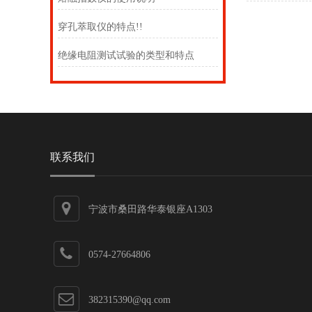
穿孔萃取仪的特点!!
绝缘电阻测试试验的类型和特点
联系我们
宁波市桑田路华泰银座A1303
0574-27664806
382315390@qq.com