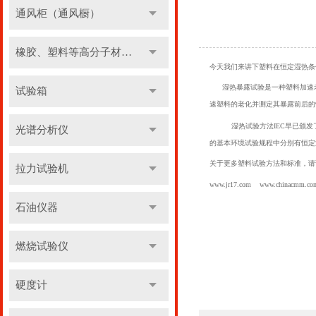
通风柜（通风橱）
橡胶、塑料等高分子材料实验设备
今天我们来讲下
塑料在恒定湿热条
湿热暴露试验是一种塑料加速老
试验箱
速塑料的老化并测定其暴露前后的
湿热试验方法IEC早已颁
光谱分析仪
的基本环境试验规程中分别有恒定湿
关于更多塑料试验方法和标准，请
拉力试验机
www.jr17.com
www.chinacmm.co
石油仪器
燃烧试验仪
硬度计