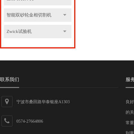
智能双砂轮金相切割机
Zwick试验机
联系我们
服
宁波市桑田路华泰银座A1303
良好
的关
0574-27664806
常重
到重