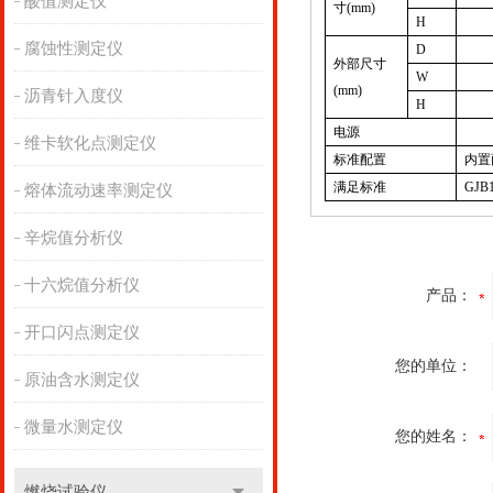
酸值测定仪
寸
(mm)
H
腐蚀性测定仪
D
外部尺寸
W
(mm)
沥青针入度仪
H
电源
维卡软化点测定仪
标准配置
内置
满足标准
GJB1
熔体流动速率测定仪
辛烷值分析仪
十六烷值分析仪
产品：
开口闪点测定仪
您的单位：
原油含水测定仪
微量水测定仪
您的姓名：
燃烧试验仪