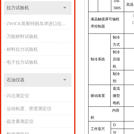
3JB-
高温
拉力试验机
500S
液晶触摸屏可编程
C
ZWICK英斯特朗岛津进口拉力机
序控制器
万能材料试验机
制冷
方式
材料拉力试验机
制冷
制冷系统
压缩
电子拉力试验机
机
制冷
石油仪器
剂
直流
闪点测定仪
驱动装置
微型
电机
运动粘度、密度测定仪
内容
积
硫含量测定仪
D
工作室尺
W