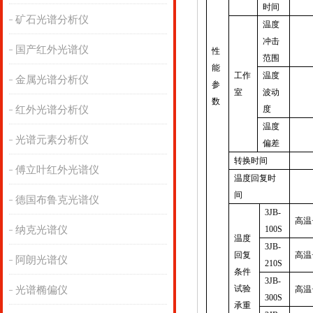
时间
矿石光谱分析仪
温度
冲击
国产红外光谱仪
性
范围
能
工作
温度
金属光谱分析仪
参
室
波动
数
红外光谱分析仪
度
温度
光谱元素分析仪
偏差
转换时间
傅立叶红外光谱仪
温度回复时
间
德国布鲁克光谱仪
3JB-
高温
纳克光谱仪
100S
温度
3JB-
回复
高温
阿朗光谱仪
210S
条件
3JB-
试验
光谱椭偏仪
高温
300S
承重