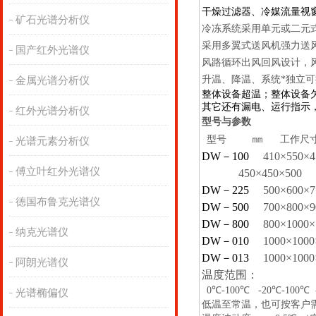
干燥过滤器、冷媒流量视
矿石光谱分析仪
冷冻系统采用单元或二元
采用多翼式送风机强力送
国产红外光谱仪
风路循环出风回风设计，
升温、降温、系统*独立
金属光谱分析仪
整体设备超温；整体设备
其它还有漏电、运行指示
红外光谱分析仪
型号与参数
㎜
型号
工作尺
光谱元素分析仪
DW
－
100
410
×
550
×
傅立叶红外光谱仪
450
×
450
×
500
DW
－
225
500
×
600
×
德国布鲁克光谱仪
DW
－
500
700
×
800
×
9
DW
－
800
800
×
1000
×
纳克光谱仪
DW
－
010
1000
×
1000
DW
－
013
1000
×
1000
阿朗光谱仪
温度范围：
0
℃
-100
℃
-20
℃
-100
℃
光谱椭偏仪
低温至常温，也可按客户