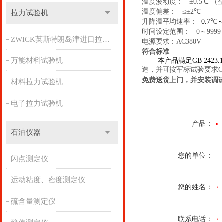
温度波动度：
±
0.5
℃
（
温度偏差：
≤±
2
℃
拉力试验机
升降温平均速率：
0.7
℃
时间设定范围：
0
～
999
ZWICK英斯特朗岛津进口拉力机
电源要求：
AC380V
符合标准
万能材料试验机
本产品满足
GB 2423.1
造，并可按军标试验要求
G
免费送货上门，并安装调
材料拉力试验机
电子拉力试验机
产品：
石油仪器
您的单位：
闪点测定仪
运动粘度、密度测定仪
您的姓名：
硫含量测定仪
联系电话：