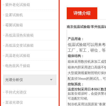
紫外老化试验箱
详情介绍
盐雾试验机
霉菌试验箱
南京低温试验箱/常州低温
高低温湿热实验箱
产品用途：
低温试验箱可以用来考
高低温交变试验箱
工厂，军工，研位，等
高温老化试验箱
箱体结构：
箱体采用数控机床加工成
电热鼓风干燥箱
箱体内胆采用进口高级不
大型观测视窗附照明灯保
配直径
50mm
的测试孔，可
光谱分析仪
控制系统：
温度控制采用日本
RKC
数
手持式光谱仪
如发生错误时，会提供警
可选配打印机
直读光谱仪
制冷机采用法国原装
“
泰康