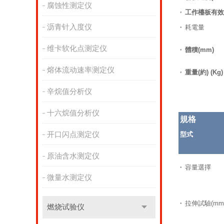
腐蚀性测定仪
工作檯板有效空
•
沥青针入度仪
耗電量
•
维卡软化点测定仪
體積(mm)
•
熔体流动速率测定仪
重量(約) (Kg)
•
辛烷值分析仪
十六烷值分析仪
規格
开口闪点测定仪
型式
原油含水测定仪
容量選擇
•
微量水测定仪
拉伸試驗(mm
•
燃烧试验仪