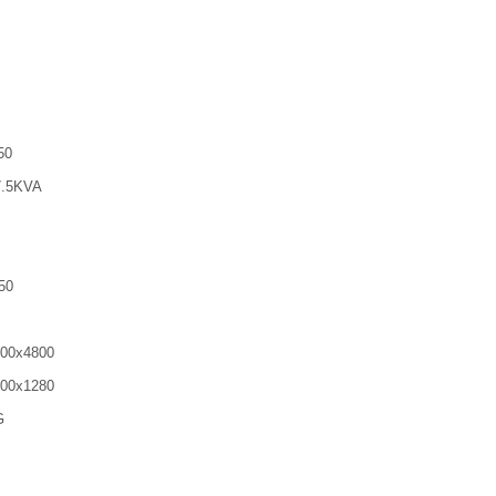
50
7.5KVA
50
00x4800
00x1280
G