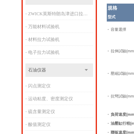
規格
ZWICK英斯特朗岛津进口拉力机
型式
万能材料试验机
容量選擇
•
材料拉力试验机
拉伸試驗(mm
•
电子拉力试验机
石油仪器
壓縮試驗(mm
•
闪点测定仪
抗彎試驗(mm
•
运动粘度、密度测定仪
硫含量测定仪
負荷速度(mm/
•
油壓缸行程(m
•
酸值测定仪
聯板速度(mm/
•