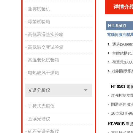
详情介
盐雾试验机
霉菌试验箱
HT-9501
高低温湿热实验箱
電腦伺服油壓
通過ISO9
1.
高低温交变试验箱
主體結構FC
2.
高温老化试验箱
荷重元(LOA
3.
控制顯示系統
4.
电热鼓风干燥箱
HT-9501
電
光谱分析仪
超強控制功
•
閉迴路伺服
•
手持式光谱仪
16位元HT-9
•
直读光谱仪
HT-9501B
單晶
矿石光谱分析仪
高科技式單
•