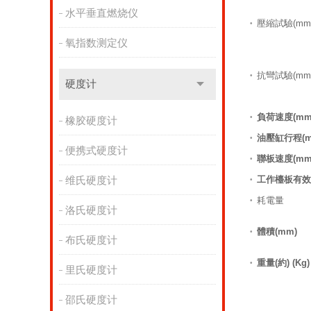
水平垂直燃烧仪
壓縮試驗(mm
•
氧指数测定仪
抗彎試驗(mm
•
硬度计
負荷速度(mm/
•
橡胶硬度计
油壓缸行程(m
•
便携式硬度计
聯板速度(mm/
•
工作檯板有效空
维氏硬度计
•
耗電量
•
洛氏硬度计
體積(mm)
•
布氏硬度计
重量(約) (Kg)
•
里氏硬度计
邵氏硬度计