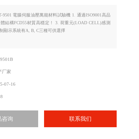
T-9501 電腦伺服油壓萬能材料試驗機 1. 通過ISO9001高品
主體結構FCD55材質高穩定！ 3. 荷重元(LOAD CELL)感測
控制顯示系統有A, B, C三種可供選擇
-9501B
产厂家
5-07-16
28
品咨询
联系我们