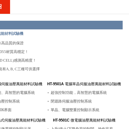
绍
萬能材料試驗機
001高品質的保證
D55材質高穩定！
D CELL)感測高精度！
有A, B, C三種可供選擇
腦伺服油壓萬能材料試驗機
HT-9501A
電腦單晶伺服油壓萬能材料試驗機
能、高智慧的電腦系統
•
超強控制功能，高智慧的電腦系統
油壓控制系統
•
閉迴路伺服油壓控制系統
606界面
•
單晶、電腦雙重控制顯示系統
式伺服油壓萬能材料試驗機
HT-9501C
微電腦油壓萬能材料試驗機
晶微電腦控制顯示器
上升/停止/下降負荷控制閥，操作容易
•