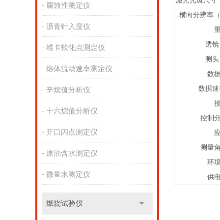
激光光斑尺寸
腐蚀性测定仪
横向分辨率（
沥青针入度仪
透镜
维卡软化点测定仪
测头
熔体流动速率测定仪
数
数据速
辛烷值分析仪
十六烷值分析仪
控制
开口闪点测定仪
测量
原油含水测定仪
环
微量水测定仪
供
燃烧试验仪