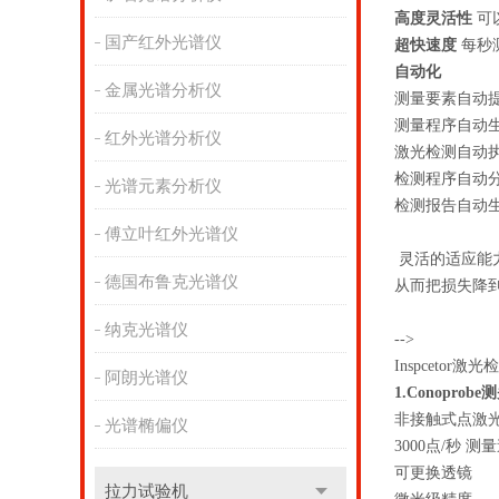
高度灵活性
可
国产红外光谱仪
超快速度
每秒测
自动化
金属光谱分析仪
测量要素自动
测量程序自动
红外光谱分析仪
激光检测自动
检测程序自动
光谱元素分析仪
检测报告自动
傅立叶红外光谱仪
灵活的适应能力
德国布鲁克光谱仪
从而把损失降到
纳克光谱仪
-->
Inspcet
阿朗光谱仪
1.Conoprobe
非接触式点激
光谱椭偏仪
3000点/秒 测
可更换透镜
拉力试验机