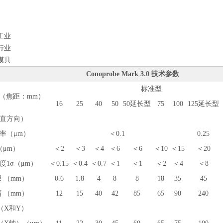
工业
行业
模具
Conoprobe Mark 3.0 技术参数
标准型
（焦距：mm）
16
25
40
50
50延长型
75
100
125延长型
垂直方向）
率（μm）
＜0.1
0.25
（μm）
＜2
＜3
＜4
＜6
＜6
＜10
＜15
＜20
度1σ（μm）
＜0.15
＜0.4
＜0.7
＜1
＜1
＜2
＜4
＜8
 （mm）
0.6
1.8
4
8
8
18
35
45
 （mm）
12
15
40
42
85
65
90
240
（X和Y）