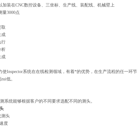
以加装在CNC数控设备、三坐标、生产线、装配线、机械臂上
量3000点
提取
生成
执行
分析
生成
使Inspector系统在在线检测领域，有着*的优势，在生产流程的任一
zui低。
or激光检测系统能够根据客户的不同要求选配不同的测头。
测头
光测头
量速度