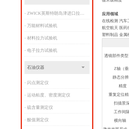
微米级精度
ZWICK英斯特朗岛津进口拉力机
应用领域
在线检测 汽车
万能材料试验机
航空航天 医药
塑料制品 金属
材料拉力试验机
电子拉力试验机
透镜部件类型
石油仪器
Z轴（
静态分辨
闪点测定仪
精度
重复定位精
运动粘度、密度测定仪
扫描景深
硫含量测定仪
工作间隔
酸值测定仪
横向轴 