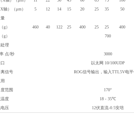
（X轴）（μm）
11
22
30
45
60
65
75
100
X轴）（μm）
5
12
14
15
20
25
35
50
重量
（g）
460
40
122
25
400
25
25
400
（g）
700
据处理
率 点/秒
3000
接口
以太网 10/100UDP
分离信号
ROG信号输出，输入TTL5V电
应用
角度范围
170°
境温度
18 - 35℃
电电压
12伏直流-0.5安培