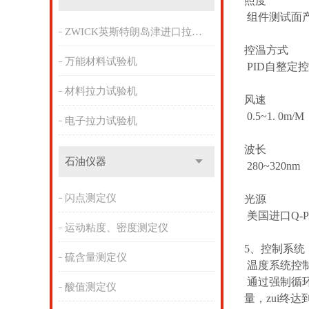
照度
组件测试面产
ZWICK英斯特朗岛津进口拉力机
控温方式
万能材料试验机
PID自整定
材料拉力试验机
风速
0.5~1. 0m/M
电子拉力试验机
波长
石油仪器
280~320nm
闪点测定仪
光源
美国进口Q-P
运动粘度、密度测定仪
5、
控制系统
硫含量测定仪
温度系统控
通过强制循环
酸值测定仪
量，zui终