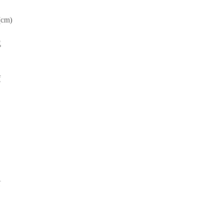
(cm)
域
度
离