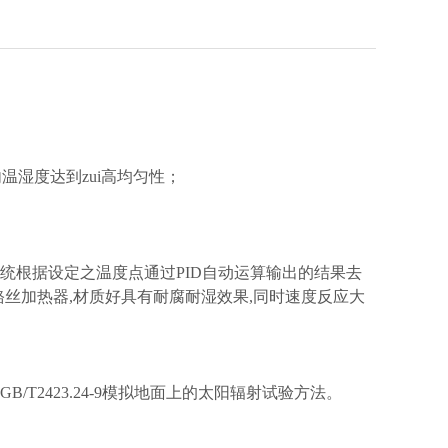
湿度达到zui高均匀性；
系统根据设定之温度点通过PID自动运算输出的结果去
铬丝加热器,材质好具有耐腐耐湿效果,同时速度反应大
8和GB/T2423.24-9模拟地面上的太阳辐射试验方法。