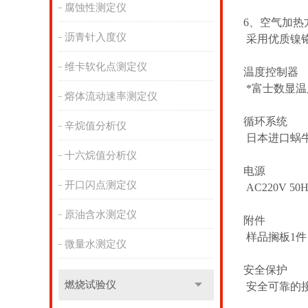
腐蚀性测定仪
6、
空气加热
沥青针入度仪
采用优质镍铬
维卡软化点测定仪
温度控制器
*富士数显温
熔体流动速率测定仪
循环系统
辛烷值分析仪
日本进口蜗
十六烷值分析仪
电源
开口闪点测定仪
AC220V 5
原油含水测定仪
附件
样品搁板1件
微量水测定仪
安全保护
燃烧试验仪
安全可靠的接地