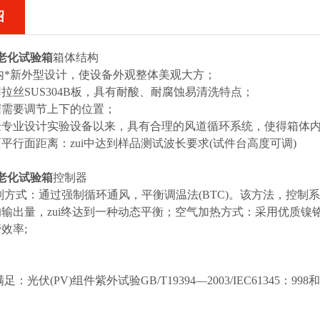
绍
老化试验箱
箱体结构
内*新外型设计，使设备外观整体美观大方；
拉丝SUS304B板，具有耐酸、耐腐蚀易清洗特点；
据需要调节上下的位置；
专业设计实验设备以来，具有合理的风道循环系统，使得箱体内温
平行面距离：zui中达到样品测试波长要求(试件台高度可调)
老化试验箱
控制器
方式：通过强制循环通风，平衡调温法(BTC)。该方法，控制
输出量，zui终达到一种动态平衡；空气加热方式：采用优质镍
效率;
光伏(PV)组件紫外试验GB/T19394—2003/IEC61345：99