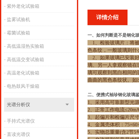
紫外老化试验箱
详情介绍
盐雾试验机
霉菌试验箱
一、如何判断是不是钢化
1、检验玻璃片：将被
高低温湿热实验箱
色条纹，一般玻璃则什
2、如果玻璃已安装好
高低温交变试验箱
璃、另一人拿观察镜在
璃可观察到黑白相间的
高温老化试验箱
曲曲的黑色条纹状。如
电热鼓风干燥箱
二、便携式袖珍钢化玻
1、采用高可靠新型光
光谱分析仪
2、正常工作电流≤2
3、起偏片和检偏片尺寸
手持式光谱仪
4、金属壳体积：75×6
5、实物总重量(含2节
直读光谱仪