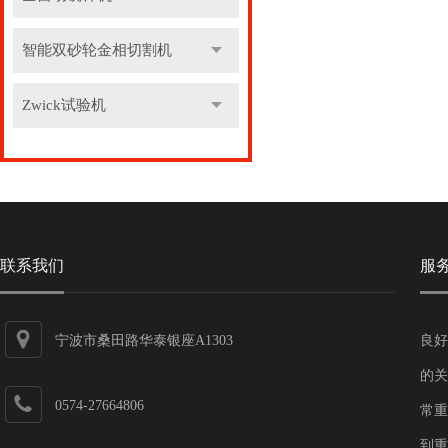
智能双砂轮金相切割机
Zwick试验机
联系我们
服
宁波市桑田路华泰银座A1303
良好
的关
0574-27664806
常重
到重