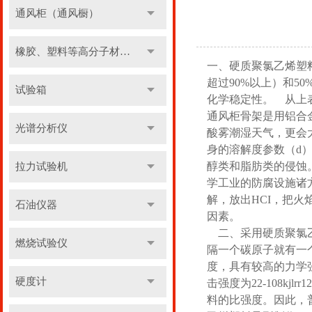
通风柜（通风橱）
橡胶、塑料等高分子材料实验设备
一、硬质聚氯乙烯塑料
超过90%以上）和5
试验箱
化学稳定性。 从上
通风柜骨架是用铝合
光谱分析仪
酸雾潮湿天气，更会
身的溶解度参数（d）为
醇类和脂肪类的侵蚀
拉力试验机
学工业的防腐设施诸
解，放出HCI，把
石油仪器
因素。
二、采用硬质聚氯
燃烧试验仪
隔一个碳原子就有一
度，具有较高的力学强度。
硬度计
击强度为22-108k
料的比强度。因此，