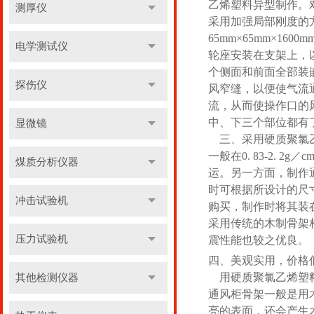
乙烯塑料异型制作。
测厚仪
采用加强局部刚度的
65mm×65mm×
电学测试仪
轮座安装在支架上，
个侧面和前面全部装
探伤仪
风窄缝，以便使气流
流，从而使操作口的
中、下三个部位都有
显微镜
三、采用硬质聚氯乙
一般在0. 83-2.
煤质分析仪器
运。另一方面，制作
时可根据所设计的尺
冲击试验机
购买，制作时将其装
采用传统的木制骨架
压力试验机
震性能也较之优良
四、美观实用，价格
用硬质聚氯乙烯塑料
其他检测仪器
通风柜骨架一般是用
亮的表面，还会产生