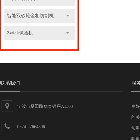
智能双砂轮金相切割机
Zwick试验机
联系我们
服
宁波市桑田路华泰银座A1303
良好
的关
0574-27664806
常重
到重