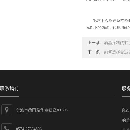
第六十八条 违反本条例
元以下的罚款；触犯刑律
上一条：
油墨涂料的黏
下一条：
如何选择合适
联系我们
服
宁波市桑田路华泰银座A1303
良好
的关
0574-27664806