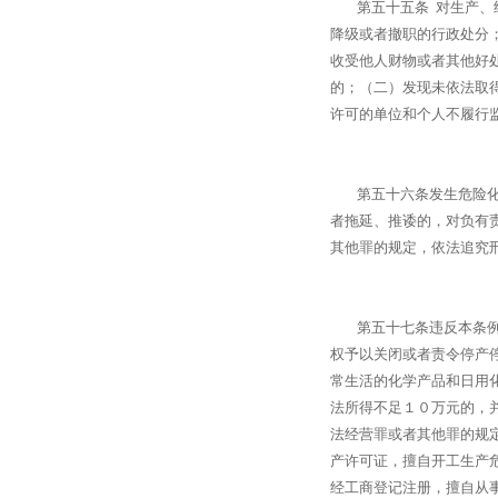
第五十五条 对生产、经
降级或者撤职的行政处分
收受他人财物或者其他好
的；（二）发现未依法取
许可的单位和个人不履行
第五十六条发生危险化学
者拖延、推诿的，对负有
其他罪的规定，依法追究
第五十七条违反本条例的
权予以关闭或者责令停产
常生活的化学产品和日用
法所得不足１０万元的，
法经营罪或者其他罪的规
产许可证，擅自开工生产
经工商登记注册，擅自从