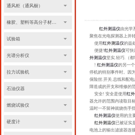
通风柜（通风橱）
橡胶、塑料等高分子材料实验设备
红外测温仪
由光学
聚焦在光电探测器上并
试验箱
使用
红外测温仪
的益
便捷!
红外测温仪
可快
光谱分析仪
外测温仪
坚实.轻巧.（
!
红外测温仪
的另一个
拉力试验机
停机的特别事件时。因为
保险丝.开关.总线和配
障造成的开支和维修的
石油仪器
安全! 安全是使用
红外
器允许的范围内读取目
燃烧试验仪
温时一不留神就烧伤手指
红外测温仪
使用的主
硬度计
红外测温仪
已被证实
电池上的输出滤波器连