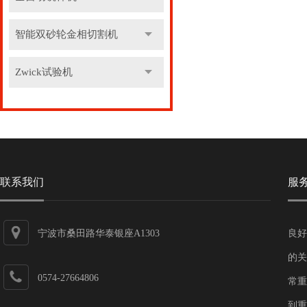
智能双砂轮金相切割机
Zwick试验机
联系我们
服
宁波市桑田路华泰银座A1303
良好
的关
0574-27664806
常重
到重