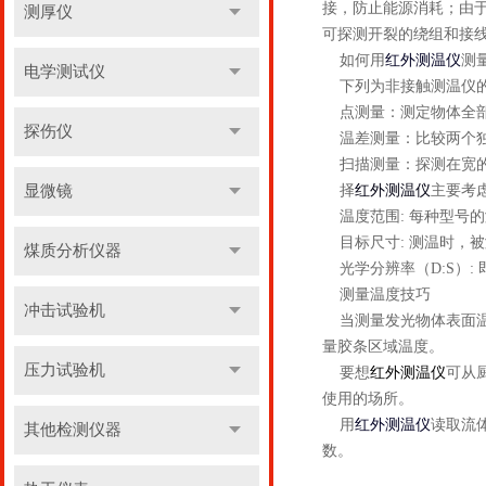
接，防止能源消耗；由
测厚仪
可探测开裂的绕组和接
如何用
红外测温仪
测
电学测试仪
下列为非接触测温仪的
点测量：测定物体全部
探伤仪
温差测量：比较两个独
扫描测量：探测在宽的
显微镜
择
红外测温仪
主要考
温度范围: 每种型号
目标尺寸: 测温时，被
煤质分析仪器
光学分辨率（D:S）:
测量温度技巧
冲击试验机
当测量发光物体表面温
量胶条区域温度。
压力试验机
要想
红外测温仪
可从
使用的场所。
用
红外测温仪
读取流
其他检测仪器
数。