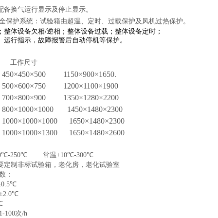
配备换气运行显示及停止显示。
全保护系统：试验箱由超温、定时、过载保护及风机过热保护。
；整体设备欠相
/
逆相；整体设备过载；整体设备定时；
、运行指示，故障报警后自动停机等保护。
工作尺寸
450
×
450
×
500
1150
×
900
×
1650.
500
×
600
×
750
1200
×
1100
×
1900
700
×
800
×
900
1350
×
1280
×
2200
800
×
1000
×
1000
1450
×
1480
×
2300
1000
×
1000
×
1000
1650
×
1480
×
2300
1000
×
1000
×
1300
1650
×
1480
×
2600
0
℃
-250
℃
常温
+10
℃
-300
℃
要定制非标试验箱，老化房，老化试验室
数：
±0.5℃
±2.0℃
℃
:1-100
次
/h