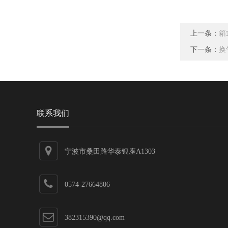
上一条：
箱
下一条：
换
联系我们
宁波市桑田路华泰银座A1303
0574-27664806
382315390@qq.com