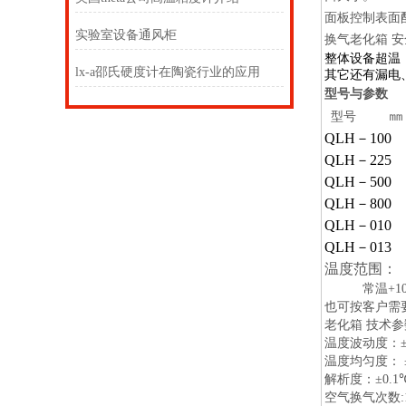
面板控制表面
实验室设备通风柜
换气老化箱
安
整体设备超温
lx-a邵氏硬度计在陶瓷行业的应用
其它还有漏电
型号与参数
㎜
型号
QLH
－
100
QLH
－
225
QLH
－
500
QLH
－
800
QLH
－
010
QLH
－
013
温度范围：
常温
+1
也可按客户需
老化箱
技术参
温度波动度：
温度均匀度：
解析度：
±0.1
空气换气次数