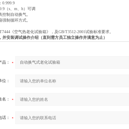
：
0.999.9
9.9
（
s
、
m
、
h
）可调
表控制自动换气。
扇强制循环方式。
/T7444
《空气热老化试验箱》，及
GB/T3512-2001
试验标准要求。
，并安装调试操作介绍（直到需方员工独立操作并满意为止）
产品：
单位：
姓名：
电话：