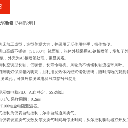
绍
化试验箱
【详细说明】
机床加工成型，造型美观大方，并采用无反作用把手，操作简便。
进口高级不锈钢（
SUS304
）镜面板，箱体外胆采用
A3
钢板喷塑，增加了
板，外壳为
A3
板喷塑处理，更显美观。
特制空调型长轴、低噪音、长寿命电机。风轮为不锈钢制轴流循环风叶。
附照明灯保持箱内明亮，且利用发热体内嵌式钢化玻璃，随时清晰的观测
的测试孔，可供外接测试电源线或信号线使用
显示微电脑
PID
、
At
自整定，
SSR
输出
±0.1℃
采样周期：
0.2ms
PT100
铂金电阻测温器。
气控制为仪表自动控制，尔非自然通风换气。
由仪表设置换气次数及每次换气时间与停止时间，从尔控制驱动器打开及