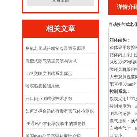
查看全部
详情介
自动换气式老
相关文章
箱体结构：
箱体采用数控
臭氧老化试验箱制冷装置及原理
箱体内胆采用
流槽式除气装置安装与调试
SUS304
不锈钢
循环风机采用
EVA交联度测试系统优点
大型观测视窗
配直径
50mm
薄膜瑕疵检测系统
控制系统：
开口闪点测试仪技术参数
仪表采用
LED
控制精度为：
如何选择合适的有毒有害气体检测仪
测温传感器：
换气控制：换
PP通风柜在化学实验中的重要性
自动换气时，
口大小。
美国theta公司高温粘度计介绍