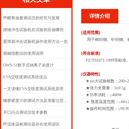
详情介绍
甲醛释放量测试仪的研究与发展
摆锤冲击试验机在试验前应做哪些准备？
[适用范围]
用于棉织物、针织物、被
霰弹袋冲击试验机操作使用方法一览
熔融指数仪的使用说明
[符合标准]
FZ/T01071-1999等标准
DWS-51数字式钠离子浓度计
[仪器特性]
EVA交联度测试系统优点
★zui大试验根数：200×25
★张力夹重量：3±0.5g
一文读懂EVA交联度测试系统原理及取样制备须知
★功率消耗：≤400W
橡胶硬度计的测试方法及测量注意事项
★ 预置温度范围：≤60±
★操作时间范围：≤99.9
开口闪点测试仪技术参数
甲流体温检测仪器存在使用误区