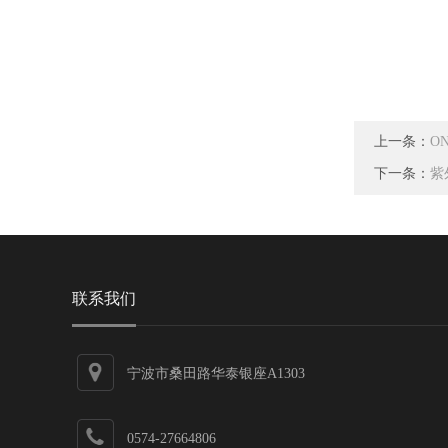
上一条：
O
下一条：
紫
联系我们
宁波市桑田路华泰银座A1303
0574-27664806