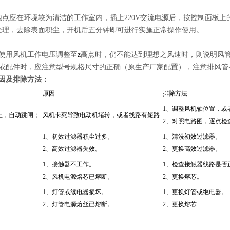
地点应在环境较为清洁的工作室内，插上220V交流电源后，按控制面板
处理，去除表面积尘，开机后五分钟即可进行实施正常操作使用。
况使用风机工作电压调整至
z
高点时，仍不能达到理想之风速时，则说明风
管或配件时，应注意型号规格尺寸的正确（原生产厂家配置），注意排风管
原因及排除方法：
原因
排除方法
1、调整风机轴位置，或
上，自动跳闸；
风机卡死导致电动机堵转，或者线路有短路
2、对照电路图，逐点检
1、初效过滤器积尘过多。
1、清洗初效过滤器。
2、高效过滤器失效。
2、更换高效过滤器。
1、接触器不工作。
1、检查接触器线路是否
2、风机电源熔芯已熔断。
2、更换熔芯。
1、灯管或续电器损坏。
1、更换灯管或继电器。
2、灯管电源熔丝已熔断。
2、更换熔芯