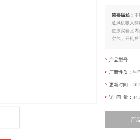
简要描述：
不
通风机吸入静
使原实验区内
空气，开机后
量大小，方便
状态。
产品型号：
厂商性质：
生
更新时间：
202
访 问 量：
44
产