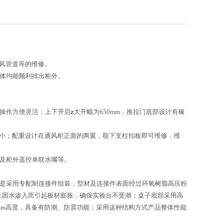
风管道等的维修。
气体均能顺利排出柜外。
，操作方便灵活；上下开启
z
大开幅为650mm，推拉门底部设计有橡
音小；配重设计在通风柜正面的两翼，取下支柱扣板即可维修，维
水槽及柜外遥控单联水嘴等。
连接是采用专配制连接件组装，型材及连接件表面经过环氧树脂高压粉
防止因水渗入而引起板材膨胀，确保实验台不受潮；桌子底部采用高
5mm高度，具备有防潮、防震功能；采用这种结构方式产品整体性能