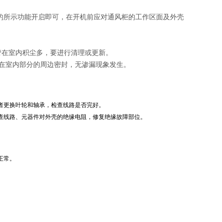
上的所示功能开启即可，在开机前应对通风柜的工作区面及外壳
管在室内积尘多，要进行清理或更新。
在室内部分的周边密封，无渗漏现象发生。
者更换叶轮和轴承，检查线路是否完好。
查线路、元器件对外壳的绝缘电阻，修复绝缘故障部位。
正常。