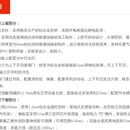
绍
柜
上箱部分：
后支柱：采用模具生产的铝合金型材，表面环氧树脂抗静电处理；
：采用优质玻璃或抗倍特耐腐蚀板材加工制作，上部可拆卸设计，方便照明、通
采用厚度为4mm的抗倍特耐腐蚀板材制作，设计使柜内无排风死角，各种比重
用PVC塑料焊接，呈锥形设计，风阻小。
顶板上配置30W日光灯。
设计为上下开启玻璃门，材质为铝合金框架镶嵌5mm厚钢化玻璃，可上下开启
减少开关时的冲击。
璃门通过导轨、配重滑轮组、钢索、配重等同步传动，上下开启灵活方便，噪
单。
耐强酸强碱的12.7mm厚实芯理化板台面，圆弧收边并加厚到25mm；配置PP
柜
下箱部分：
采用φ50mm，壁厚1.2mm铝合金圆柱型材；落地式支撑架结构；在型材之间
时尚灰）；侧板是采用12㎜厚江苏同芯中密度板，板材陷入“凹”槽内，有效
聚氯乙烯外加防腐伸缩套可调脚（可调范围0-30㎜）；实验台底部离地面有5
美观，承载力强（静态压≤300㎏）。