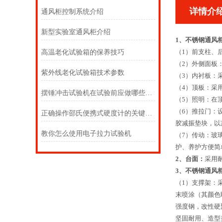
详情介
通风柜控制系统介绍
新型实验室通风柜介绍
1、
不锈钢通风
（1）前支柱、
高温老化试验箱的保养技巧
（2）外侧面板
紫外线老化试验箱技术参数
（3）内衬板：
（4）顶板：采
摆锤冲击试验机在试验前应做哪些准备？
（5）照明：在
（6）推拉门：
正确操作邵氏便携式硬度计的关键步骤分享
胶减振垫块，以
教你怎么使用电子拉力试验机
（7）传动：玻
护、养护方便简
2、台面：
采用
3、
不锈钢通风
（1）支撑架：
末喷涂（其颜色
强度钢，改性硬
坚固耐用、造型