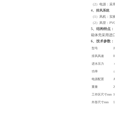
（2）电源：采用
4、排风系统
（1）风机：实
（2）风管：PV
5、结构特点：
箱体壳采用进
6、技术参数：
型号
J
排风风速
进水压力
＞
功率
电源配置
A
重量
2
工作区尺寸mm
1
外形尺寸mm
1