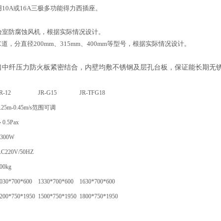
10A或16A三极多功能得力西插座。
验室防腐蚀风机，根据实际情况设计。
C道，分直径200mm、315mm、400mm等型号，根据实际情况设计。
口中纤压力防火板紧密结合，内壁均敷不锈钢及层孔台板，保证能长期无
R-12
JR-G15
JR-TFG18
0.25m-0.45m/s范围可调
0.5Pax
≤300W
C220V/50HZ
00kg
030*700*600
1330*700*600
1630*700*600
200*750*1950
1500*750*1950
1800*750*1950