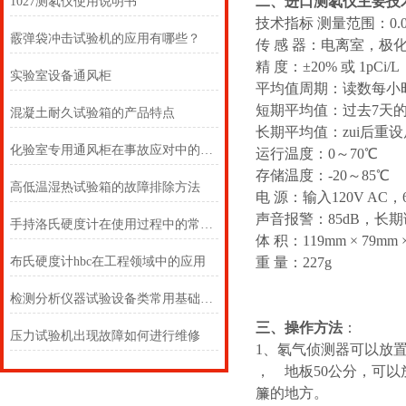
二、进口测氡仪主要技
1027测氡仪使用说明书
技术指标 测量范围：0.0～9
霰弹袋冲击试验机的应用有哪些？
传 感 器：电离室，极化电
精 度：±20% 或 1pCi
实验室设备通风柜
平均值周期：读数每小
短期平均值：过去7天
混凝土耐久试验箱的产品特点
长期平均值：zui后重
化验室专用通风柜在事故应对中的角色
运行温度：0～70℃
存储温度：-20～85℃
高低温湿热试验箱的故障排除方法
电 源：输入120V AC，
声音报警：85dB，长期读
手持洛氏硬度计在使用过程中的常见问题相应解决方法分享
体 积：119mm × 79mm 
布氏硬度计hbc在工程领域中的应用
重 量：227g
检测分析仪器试验设备类常用基础英语词汇翻译
三、操作方法
：
压力试验机出现故障如何进行维修
1、氡气侦测器可以放
，離地板50公分，可
簾的地方。