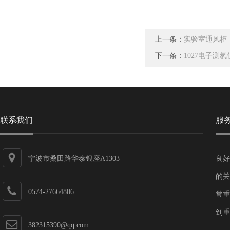
上一条：
实验室通风柜
下一条：
1027电子测氡
联系我们
服
宁波市桑田路华泰银座A1303
良好
的关
0574-27664806
常重
到重
382315390@qq.com