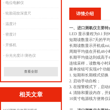
电位电解仪
轮胎花纹深度尺
详情介绍
温度计
一、进口测氡仪主要特点
LED 显示量程为0.1 到999
密度计
短期读数显示7天的平
开炼机
长期读数显示开机或zu
周期平均值在开机48小
分光光度计/测色仪
长期平均值达到或高于4 p
连续采样，读数每小时
菜单按钮可实现4个功
查看全部
1. 短期和长期模式切
2. 启动手动自检；
3. 在报警模式下，启
4. 清除和重设内存，
相关文章
10英寸电源线方便将