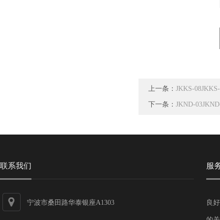
上一条：
JKKS-08JK
下一条：
JKND-03JK
联系我们
服
宁波市桑田路华泰银座A1303
良好
的关