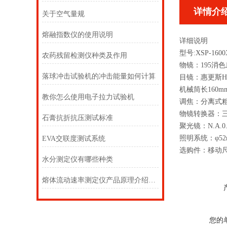
详情介
关于空气量规
熔融指数仪的使用说明
详细说明
型号:XSP-1600
农药残留检测仪种类及作用
物镜：195消色
落球冲击试验机的冲击能量如何计算
目镜：惠更斯H10
机械筒长160m
教你怎么使用电子拉力试验机
调焦：分离式粗
物镜转换器：三
石膏抗折抗压测试标准
聚光镜：N.A.
照明系统：φ5
EVA交联度测试系统
选购件：移动
水分测定仪有哪些种类
熔体流动速率测定仪产品原理介绍以及操作说明
您的