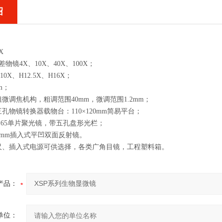
绍
X
差物镜4X、10X、40X、100X；
X、H12.5X、H16X；
m；
微调焦机构，粗调范围40mm，微调范围1.2mm；
孔物镜转换器载物台：110×120mm简易平台；
0.65单片聚光镜，带五孔盘形光栏；
2mm插入式平凹双面反射镜。
尺、插入式电源可供选择，各类广角目镜，工程塑料箱。
产品：
单位：