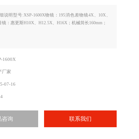
细说明型号:XSP-1600X物镜：195消色差物镜4X、10X、
；目镜：惠更斯H10X、H12.5X、H16X；机械筒长160mm；
P-1600X
产厂家
5-07-16
24
品咨询
联系我们