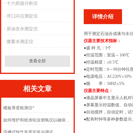
十六烷值分析仪
开口闪点测定仪
详情介绍
原油含水测定仪
用于测定石油合成液与水
仪器主要技术指标：
微量水测定仪
●盛 样 孔：3个
●控温范围：室温～100℃
查看全部
●控温精度：±0.5℃
●定时范围：0～99分钟任
●电源电压：AC220V±10%
●频 率：50HZ±5%
相关文章
仪器主要特点：
●液晶屏幕中文显示人机
●屏幕显示控温数值、自动
楼板厚度检测仪*
●自动搅拌，自动定时，试
●配有时钟等多种参数提示
如何维护和校准铝业测氢仪以确保准确度？
流槽式除气装置安装与调试