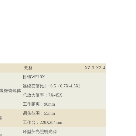
规格
XZ-3
XZ-4
目镜
WF10X
连续变倍比
1﹕6.5（0.7X-4.5X）
显微镜镜体
总放大倍率：
7X-45X
工作距离：
90mm
调焦范围：
55mm
架
工作台：
220X284mm
环型荧光照明光源