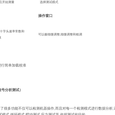
且开始测量
选择测试模式
操作窗口
,如十字头速率常数和
可以极细微调整,细微调整和粗调
数
进行简单加载校准
种信号分析测试）
备了很多功能不仅可以检测机器操作,而且对每一个检测模式进行数据分析,
试模式,循环模式,蠕动测试,应力测试等,依据测试的目的.