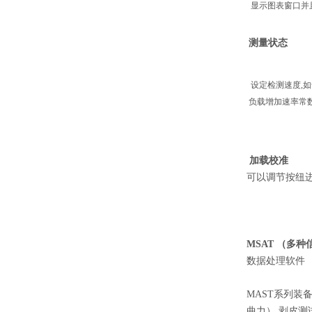
显示图表窗口并
测量状态
设定检测速度
负载增加速率常
加载校准
可以调节按纽
MSAT （多
数据处理软件
MAST系列装
曲力）,剥皮测