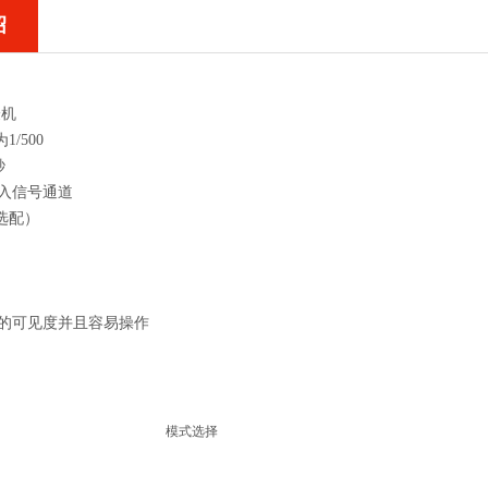
绍
验机
/500
秒
输入信号通道
选配）
*的可见度并且容易操作
模式选择