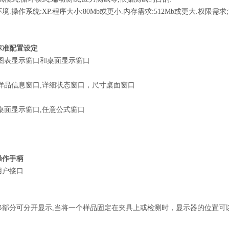
.操作系统:XP.程序大小:80Mb或更小.内存需求:512Mb或更大.权限需求;
标准配置设定
,图表显示窗口和桌面显示窗口
样品信息窗口,详细状态窗口，尺寸桌面窗口
桌面显示窗口,任意公式窗口
操作手柄
用户接口
移部分可分开显示,当将一个样品固定在夹具上或检测时，显示器的位置可以