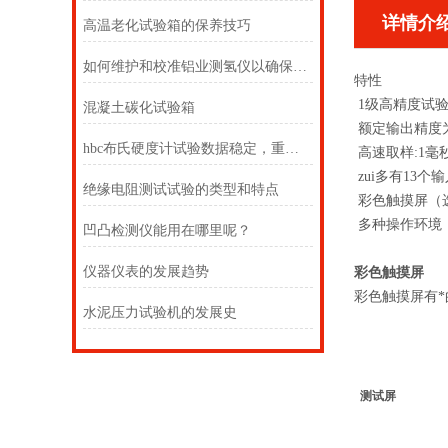
详情介
高温老化试验箱的保养技巧
如何维护和校准铝业测氢仪以确保准确度？
特性
1级高精度试
混凝土碳化试验箱
额定输出精度为1
hbc布氏硬度计试验数据稳定，重现性好
高速取样:1毫
zui多有13个
绝缘电阻测试试验的类型和特点
彩色触摸屏（
多种操作环境
凹凸检测仪能用在哪里呢？
仪器仪表的发展趋势
彩色触摸屏
彩色触摸屏有
水泥压力试验机的发展史
测试屏