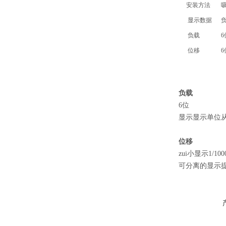
安装方法
吸
显示数据
负
负载
6
位移
6
负载
6位
显示显示单位从 k
位移
zui小显示1/100
可分离的显示