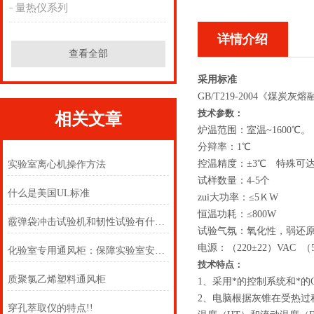
量热仪系列
详情介绍
查看全部
采用标准
GB/T219-2004《煤炭
技术参数：
相关文章
炉温范围：室温~1600℃。
分辩率：1℃
控温精度：±3℃ 特殊可达
实验室离心机操作方法
试样数量：4-5个
什么是美国UL标准
zui大功率：≤5ＫW
恒温功耗：≤800W
霰弹袋冲击试验机和韧性试验有什么关系？
试验气氛：氧化性，弱还
电源：（220±22）VAC （5
化验室专用通风柜：保障实验室安全的重要设备
技术特点：
质聚氯乙烯塑料通风柜
1、采用*的控制系统和*
2、电脑根据灰锥在受热过
穿孔萃取仪的特点!!