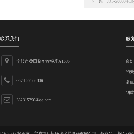
下一条：
JRT-S800
联系我们
服
宁波市桑田路华泰银座A1303
良好
的关
0574-27664806
常重
到重
382315390@qq.com
©2026 版权所有：宁波市鄞州瑾瑞仪器设备有限公司 备案号：
浙ICP备1