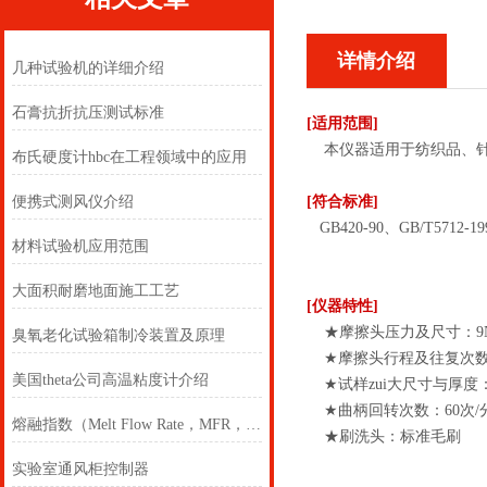
详情介绍
几种试验机的详细介绍
石膏抗折抗压测试标准
[适用范围]
本仪器适用于纺织品、针
布氏硬度计hbc在工程领域中的应用
便携式测风仪介绍
[符合标准]
GB420-90、GB/T5712-1
材料试验机应用范围
大面积耐磨地面施工工艺
[仪器特性]
★摩擦头压力及尺寸：9N圆
臭氧老化试验箱制冷装置及原理
★摩擦头行程及往复次数：
美国theta公司高温粘度计介绍
★试样zui大尺寸与厚度：22
★曲柄回转次数：60次/
熔融指数（Melt Flow Rate，MFR，MI，MVR）
★刷洗头：标准毛刷
实验室通风柜控制器