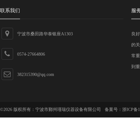
联系我们
服
宁波市桑田路华泰银座A1303
良好
的关
0574-27664806
常重
到重
382315390@qq.com
©2026 版权所有：宁波市鄞州瑾瑞仪器设备有限公司 备案号：
浙ICP备1