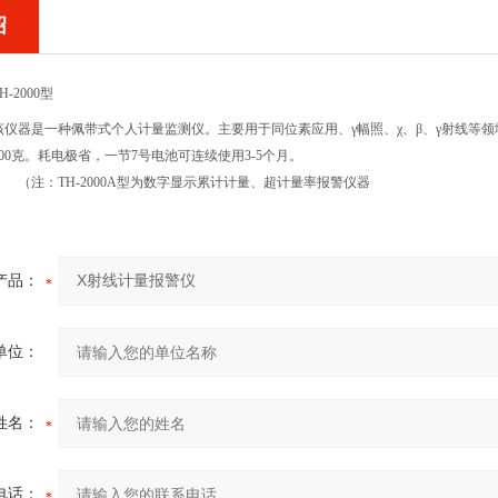
绍
H-2000型
该仪器是一种佩带式个人计量监测仪。主要用于同位素应用、γ幅照、χ、β、γ射线等
100克。耗电极省，一节7号电池可连续使用3-5个月。
（注：TH-2000A型为数字显示累计计量、超计量率报警仪器
产品：
单位：
姓名：
电话：