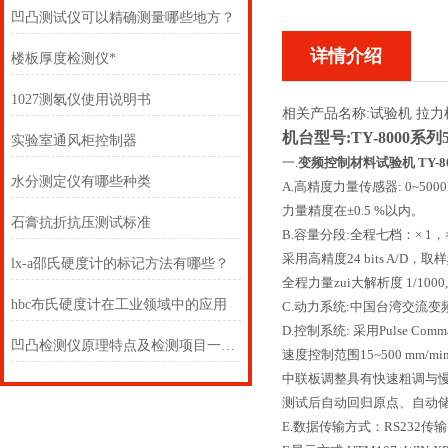
凹凸测试仪可以精确测量哪些地方？
详情介绍
楼板厚度检测仪*
1027测氡仪使用说明书
相关产品名称:试验机 拉力
机台型号:
TY-8000系
实验室通风柜控制器
一
.
变频控制
材料试验机
TY-
水分测定仪有哪些种类
A.高精度力量传感器: 0~5000N 
力量精度在±0.5 %以内。
石膏抗折抗压测试标准
B.容量分段:全程七档：× 1，× 2，
采用高精度24 bits A/D，取样
lx-a邵氏硬度计的标记方法有哪些？
全程力量zui大解析度 1/1000,
hbc布氏硬度计在工业领域中的应用
C.动力系统:中国台湾交流
D.控制系统: 采用Pulse C
凹凸检测仪原理特点及检测项目一览，来看看吧
速度控制范围15~500 mm/mi
中联板调整具有快速粗调与
测试后自动回归原点、自动
E.数据传输方式：RS232传输