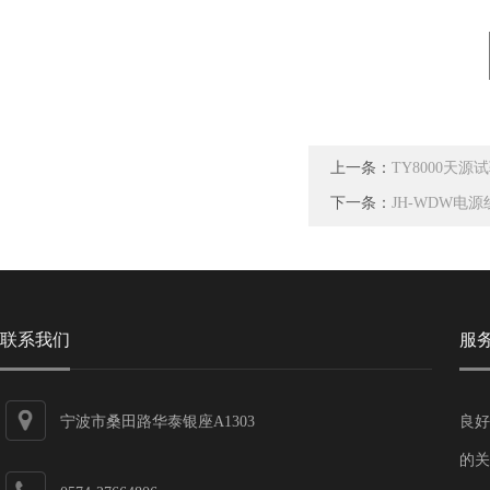
上一条：
TY8000天源
下一条：
JH-WDW电
联系我们
服
宁波市桑田路华泰银座A1303
良好
的关