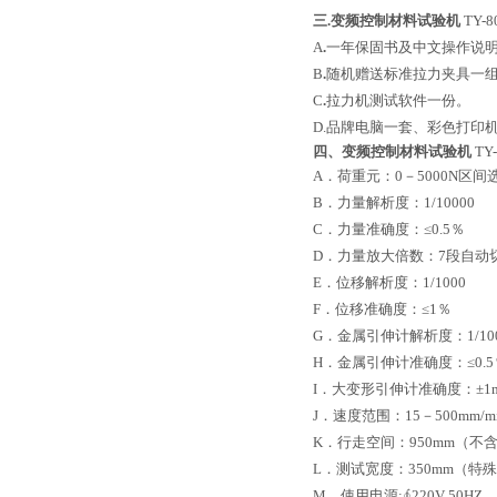
三
.变频控制材料试验机
TY-
A
.
一年保固书及中文操作说
B
.
随机赠送标准拉力夹具一
C
.
拉力机测试软件一份。
D.
品牌电脑一套、彩色打印
四、变频控制
材料试验机
TY
A．荷重元：0－5000N区间
B．力量解析度：1/10000
C．力量准确度：≤0.5％
D．力量放大倍数：7段自动
E．位移解析度：1/1000
F．位移准确度：≤1％
G．金属引伸计解析度：1/10
H．金属引伸计准确度：≤0.5
I．大变形引伸计准确度：±1
J．速度范围：15－500mm
K．行走空间：950mm（
L．测试宽度：350mm（
M．使用电源:∮220V 50HZ。