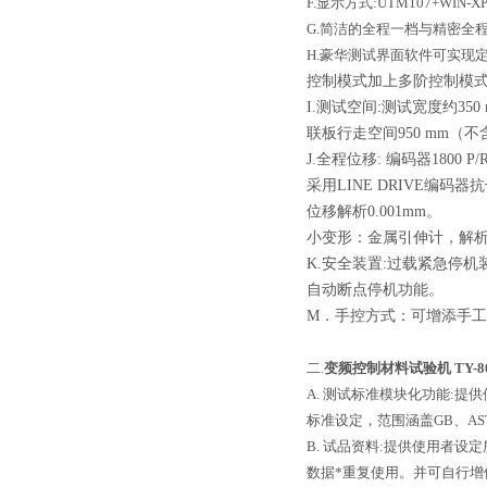
F.显示方式:UTM107+WI
G.简洁的全程一档与精密全
H.豪华测试界面软件可实现
控制模式加上多阶控制模
I.测试空间:测试宽度约35
联板行走空间950 mm（
J.全程位移: 编码器1800 
采用LINE DRIVE编码器
位移解析0.001mm。
小变形：金属引伸计，解析 0
K.安全装置:过载紧急停
自动断点停机功能。
M．手控方式：可增添手
二
.
变频控制
材料试验机
TY-
A. 测试标准模块化功能:提
标准设定，范围涵盖GB、AST
B. 试品资料:提供使用者设
数据*重复使用。并可自行