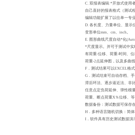
C. 双报表编辑:*开放式使
自己喜好的报表格式（测试程
编辑功能扩展了以往单一专
D. 各长度、力量单位、显示
变形单位mm、cm、inch。
E. 图形曲线尺度自动*化(Auto
*尺度显示。并可于测试中实
有荷重-位移、荷重-时间、位
荷重-2点延伸图，以及多曲
F．测试结果可以EXCEL格
G．测试结束可自动存档、手
滞后环法、逐步逼近法、非
任意点定负荷延伸、弹性模量
荷重、断点荷重X％位移、等
数据备份：测试数据可保存
H．多种语言随机切换：简
I．软件具有历史测试数据演