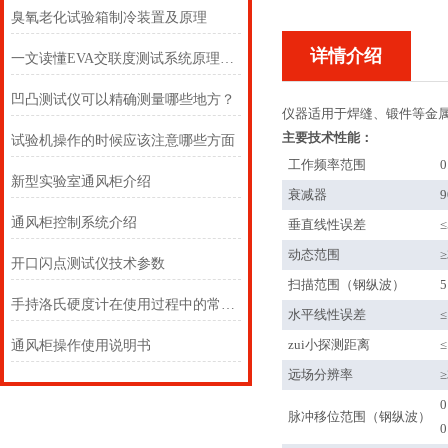
臭氧老化试验箱制冷装置及原理
详情介绍
一文读懂EVA交联度测试系统原理及取样制备须知
凹凸测试仪可以精确测量哪些地方？
仪器适用于焊缝、锻件等金
主要技术性能：
试验机操作的时候应该注意哪些方面
工作频率范围
0
新型实验室通风柜介绍
衰减器
9
通风柜控制系统介绍
垂直线性误差
≤
动态范围
≥
开口闪点测试仪技术参数
扫描范围（钢纵波）
5
手持洛氏硬度计在使用过程中的常见问题相应解决方法分享
水平线性误差
≤
zui小探测距离
≤
通风柜操作使用说明书
远场分辨率
≥
0
脉冲移位范围（钢纵波）
0