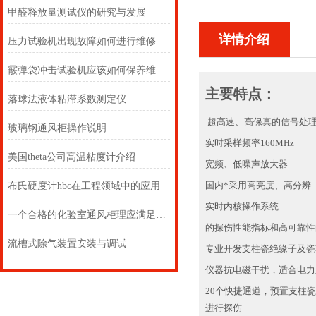
甲醛释放量测试仪的研究与发展
详情介绍
压力试验机出现故障如何进行维修
霰弹袋冲击试验机应该如何保养维护才好
主要特点：
落球法液体粘滞系数测定仪
超高速、高保真的信号处
玻璃钢通风柜操作说明
实时采样频率160MHz
美国theta公司高温粘度计介绍
宽频、低噪声放大器
国内*采用高亮度、高分辨（
布氏硬度计hbc在工程领域中的应用
实时内核操作系统
一个合格的化验室通风柜理应满足以下几点要求
的探伤性能指标和高可靠性
流槽式除气装置安装与调试
专业开发支柱瓷绝缘子及瓷
仪器抗电磁干扰，适合电力
20个快捷通道，预置支柱
进行探伤