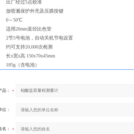
出厂经过5点校准
放喷溅保护外壳及压膜按键
0～50℃
适用20mm直径比色管
2节5号电池，自动关机节电设置
约可支持20,000次检测
长x宽x高 150x70x45mm
185g（含电池）
产品：
单位：
姓名：