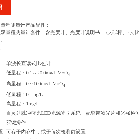
绍
双量程测量计产品配件：
酸盐双量程测量计套件，含光度计、光度计说明书、5支碾棒、2
剂。
数：
单波长直读式比色计
低量程：0.1～20.0mg/L MoO
4
高量程：0～100mg/L MoO
4
低量程：0.1mg/L
高量程：1mg/L
百灵达脉冲蓝光LED光源光学系统，配窄带滤光片和光强检
双键操作
置
可存于内存中，或于每次检测前设置