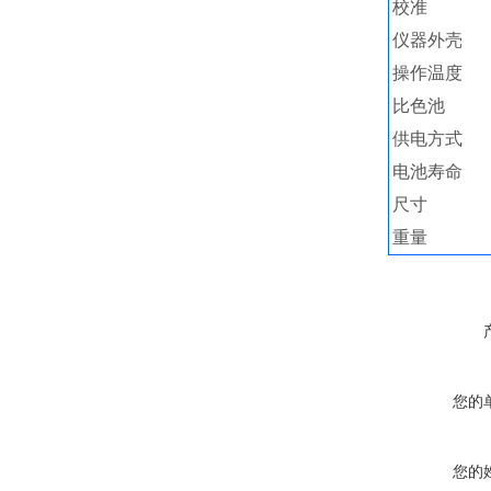
校准
仪器外壳
操作温度
比色池
供电方式
电池寿命
尺寸
重量
您的
您的