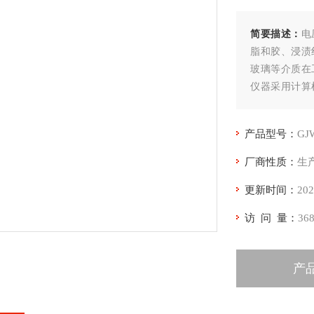
简要描述：
电
脂和胶、浸渍
玻璃等介质在
仪器采用计算
集、处理，并
产品型号：
GJ
厂商性质：
生
更新时间：
202
访 问 量：
36
产