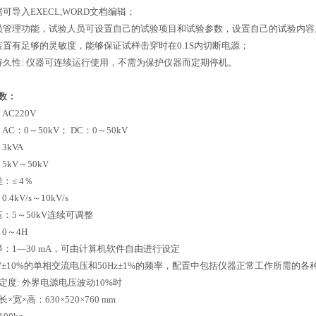
可导入EXECL,WORD文档编辑；
员管理功能，试验人员可设置自己的试验项目和试验参数，设置自己的试验内容
装置有足够的灵敏度，能够保证试样击穿时在0.1S内切断电源；
持久性: 仪器可连续运行使用，不需为保护仪器而定期停机。
数：
C220V
C：0～50kV； DC：0～50kV
3kVA
kV～50kV
：≤ 4％
4kV/s～10kV/s
：5～50kV连续可调整
0～4H
：1—30 mA，可由计算机软件自由进行设定
0V±10%的单相交流电压和50Hz±1%的频率，配置中包括仪器正常工作所需
定度: 外界电源电压波动10%时
宽×高：630×520×760 mm