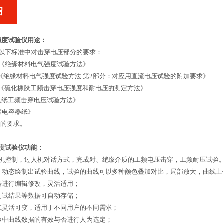
绍
度试验仪用途：
以下标准中对击穿电压部分的要求：
2006《绝缘材料电气强度试验方法》
-2006《绝缘材料电气强度试验方法 第2部分：对应用直流电压试验的附加要求》
-2005《硫化橡胶工频击穿电压强度和耐电压的测定方法》
《电缆纸工频击穿电压试验方法》
08《电容器纸》
标准的要求。
度试验仪功能：
机控制，过人机对话方式，完成对、绝缘介质的工频电压击穿，工频耐压试验
可动态绘制出试验曲线，试验的曲线可以多种颜色叠加对比，局部放大，曲线上
据进行编辑修改，灵活适用；
测试结果等数据可自动存储；
式灵活可变，适用于不同用户的不同需求；
验中曲线数据的有效与否进行人为选定；