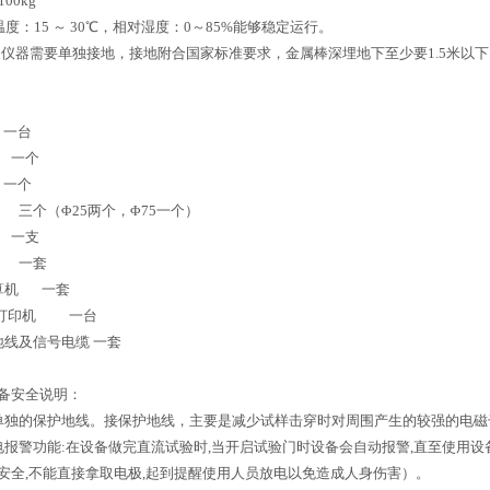
00kg
 温度：15 ～ 30℃，相对湿度：0～85%能够稳定运行。
： 仪器需要单独接地，接地附合国家标准要求，金属棒深埋地下至少要1.5米以下
一台
 一个
一个
三个（Φ25两个，Φ75一个）
 一支
 一套
算机 一套
墨打印机 一台
地线及信号电缆 一套
备安全说明：
单独的保护地线。接保护地线，主要是减少试样击穿时对周围产生的较强的电磁
电报警功能:在设备做完直流试验时,当开启试验门时设备会自动报警,直至使用
安全,不能直接拿取电极,起到提醒使用人员放电以免造成人身伤害）。