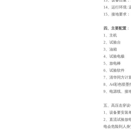
13、设备自重：1
14、运行环境:
15、接地要求
四、主要配置
：
1、主机 
2、试验台
3、油箱 
4、试验电极 
5、放电棒
6、试验软件
7、清华同方计
8、A4彩色喷
9、电源线、接
五、高压击穿设
1、设备要安装
2、直流试验放
电会危险到人身