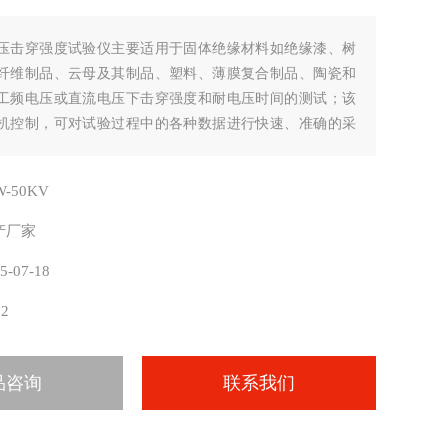
压击穿强度试验仪主要适用于固体绝缘材料如绝缘漆、树
纤维制品、云母及其制品、塑料、薄膜复合制品、陶瓷和
工频电压或直流电压下击穿强度和耐电压时间的测试；该
机控制，可对试验过程中的各种数据进行快速、准确的采
可存取、显示、打印。
W-50KV
产厂家
5-07-18
82
品咨询
联系我们