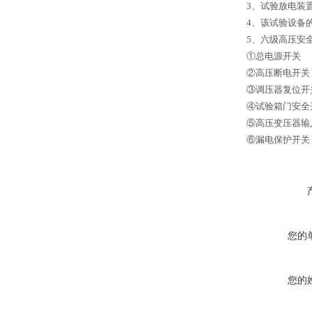
3、试验放电装
4、该试验设备
5、六级高压安
①总电源开关
②高压断电开关
③调压器复位开
④试验箱门安全
⑤高压变压器输
⑥漏电保护开关
您的
您的