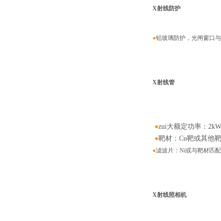
X射线防护
●
铅玻璃防护，光闸窗口与防
X射线管
●
zui大额定功率：2k
●
靶材：Cu靶或其他
●
滤波片：Ni或与靶材匹
X射线照相机