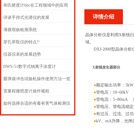
布氏硬度计hbc在工程领域中的应用
详情介绍
详谈手持式光谱仪的发展
薄膜瑕疵检测系统
晶体分析仪是利用X射线衍
穿孔萃取仪的特点!!
域。
DXJ-2000型晶体分
仪器仪表的发展趋势
DWS-51数字式钠离子浓度计
X射线发生器部分
霰弹袋冲击试验机操作使用方法一览
●
额定输出功率：3kW
宽量程微照度计操作规程
●
管电压：10~60kV 1
●
管电流：5~80mA 1m
如何选择合适的有毒有害气体检测仪
●
管电压、管电流稳定度
●
有过压、过流、过功
●
kV、mA升降，光