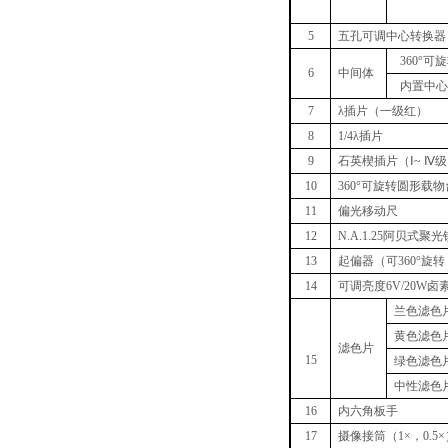
5
五孔可调中心转换器
360
°可
6
中间体
内置中
7
λ插片（一级红）
8
1/4
λ插片
9
石英楔插片（Ⅰ
~
Ⅳ级
10
360
°可旋转圆形载
11
偏光移动尺
12
N.
A.1.25
阿贝式聚光
13
起偏器（可
360
°旋
14
可调亮度
6V/20W
卤
兰色滤色
黄色滤色
滤色片
15
绿色滤色
中性滤色
16
内六角板手
17
摄像接筒（
1
×，
0.5
×