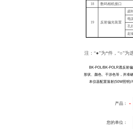
18
数码相机接口
卤
电
19
反射偏光装置
孔
起
注：“●”为*件，“○”为
BK-POL/BK-POLR
透反射偏
形状、颜色、干涉色等，并准
本仪器配置落射
(50W
照明
)
产品：
您的单位：