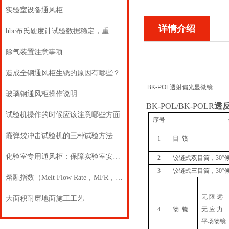
实验室设备通风柜
详情介绍
hbc布氏硬度计试验数据稳定，重现性好
除气装置注意事项
造成全钢通风柜生锈的原因有哪些？
BK-POL
透射偏光显微镜
玻璃钢通风柜操作说明
BK-POL/BK-POLR
透
试验机操作的时候应该注意哪些方面
序号
霰弹袋冲击试验机的三种试验方法
1
目
镜
化验室专用通风柜：保障实验室安全的重要设备
2
铰链式双目筒，
30
°
3
铰链式三目筒，
30
°
熔融指数（Melt Flow Rate，MFR，MI，MVR）
无
限
远
大面积耐磨地面施工工艺
4
物
镜
无
应
力
平场物镜