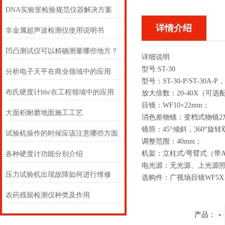
DNA实验室检验规范仪器解决方案
详情介绍
非金属超声波检测仪使用说明书
凹凸测试仪可以精确测量哪些地方？
详细说明
型号:ST-30
分析电子天平在商业领域中的应用
型号：ST-30-P/ST-30A-P，S
布氏硬度计hbc在工程领域中的应用
放大倍数：20-40X（可选配
目镜：WF10×22mm；
大面积耐磨地面施工工艺
消色差物镜：变档式物镜2X/4
镜筒：45°倾斜，360°旋
试验机操作的时候应该注意哪些方面
调整范围：40mm；
机架：立柱式/弯臂式（带
各种硬度计功能分别介绍
电光源：无光源、上光源
压力试验机出现故障如何进行维修
选购件：广视场目镜WF5X、
农药残留检测仪种类及作用
产品：