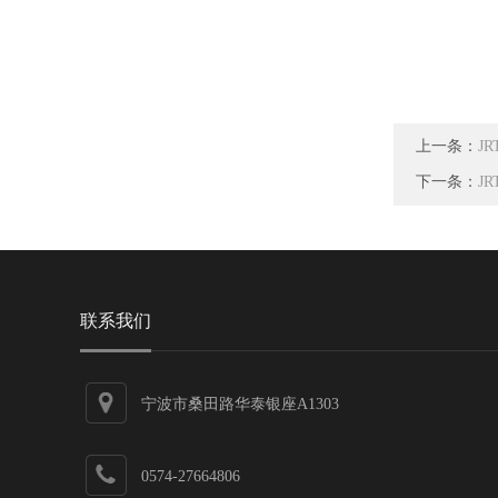
上一条：
J
下一条：
J
联系我们
宁波市桑田路华泰银座A1303
0574-27664806