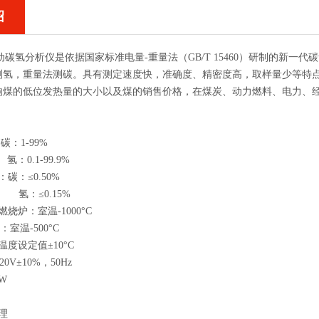
绍
000自动碳氢分析仪是依据国家标准电量-重量法（GB/T 15460）研制的
测氢，重量法测碳。具有测定速度快，准确度、精密度高，取样量少等特
响煤的低位发热量的大小以及煤的销售价格，在煤炭、动力燃料、电力、
碳：1-99%
-99.9%
碳：≤0.50%
0.15%
烧炉：室温-1000°C
-500°C
温度设定值±10°C
20V±10%，50Hz
W
理