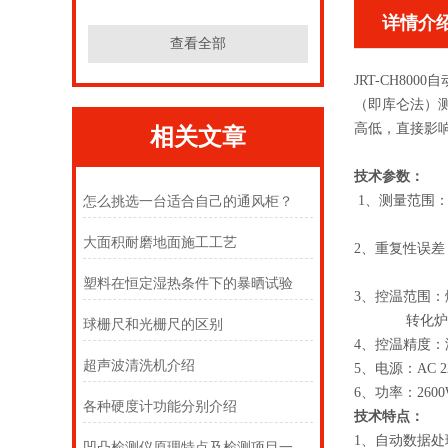
详情介
查看全部
JRT-CH8
（即库仑法）
高低，直接影
相关文章
技术参数：
1、测量范围：
怎么挑选一台适合自己的通风柜？
氢：0.1
大面积耐磨地面施工工艺
2、重复性误差：
氢：≤
塑料在恒定湿热条件下的暴晒试验
3、控温范围：燃
转化炉：室温
球栅尺和光栅尺的区别
4、控温精度：
超声波清洗机介绍
5、电源：AC 2
6、功率：2600
各种硬度计功能分别介绍
技术特点：
1、自动数据处
凹凸检测仪原理特点及检测项目一览，来看看吧