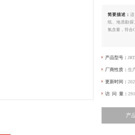
简要描述：
适
纸、地质勘探
氢含量，符合GB
产品型号：
JR
厂商性质：
生
更新时间：
202
访 问 量：
29
产