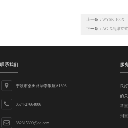
上一条：
WYSK-100X
下一条：
AG-X岛津立
联系我们
服
宁波市桑田路华泰银座A1303
良好
的关
0574-27664806
常重
到重
382315390@qq.com