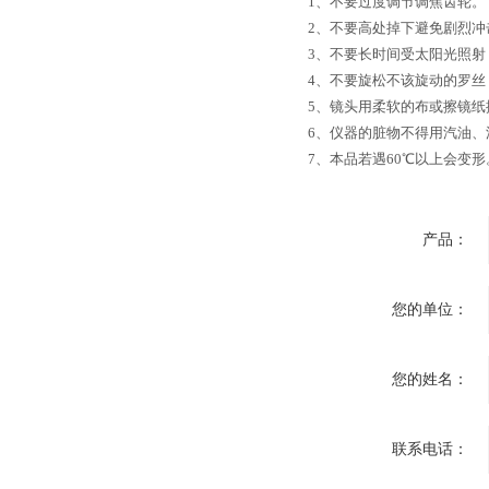
1、不要过度调节调焦齿轮。
2、不要高处掉下避免剧烈冲
3、不要长时间受太阳光照
4、不要旋松不该旋动的罗
5、镜头用柔软的布或擦镜纸
6、仪器的脏物不得用汽油
7、本品若遇60℃以上会变形
产品：
您的单位：
您的姓名：
联系电话：