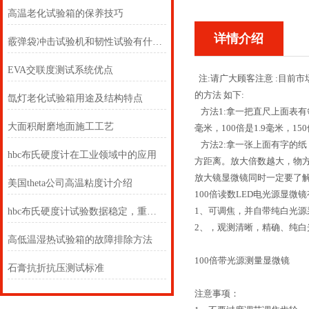
高温老化试验箱的保养技巧
详情介绍
霰弹袋冲击试验机和韧性试验有什么关系？
EVA交联度测试系统优点
注:请广大顾客注意 :目前市
的方法 如下:
氙灯老化试验箱用途及结构特点
方法1:拿一把直尺上面表有每
大面积耐磨地面施工工艺
毫米，100倍是1.9毫米，1
方法2:拿一张上面有字的
hbc布氏硬度计在工业领域中的应用
方距离。放大倍数越大，物方距离
放大镜显微镜同时一定要了
美国theta公司高温粘度计介绍
100倍读数LED电光源显微镜
1、可调焦，并自带纯白光源
hbc布氏硬度计试验数据稳定，重现性好
2、，观测清晰，精确、纯白
高低温湿热试验箱的故障排除方法
100倍带光源测量显微镜
石膏抗折抗压测试标准
注意事项：