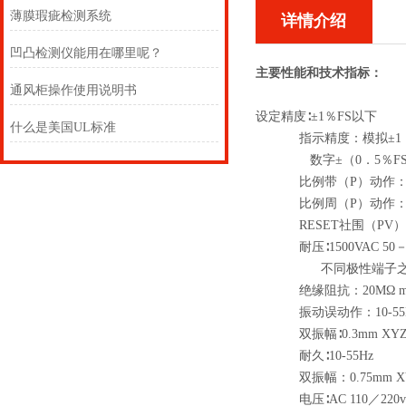
薄膜瑕疵检测系统
详情介绍
凹凸检测仪能用在哪里呢？
主要性能和技术指标：
通风柜操作使用说明书
设定精庋∶±1％FS以下
什么是美国UL标准
指示精度：模拟±1．5
数字±（0．5％FS
比例带（P）动作：2％
比例周（P）动作：2
RESET社围（PV）动
耐压∶1500VAC 50－6
不同极性端子之
绝缘阻抗：20MΩ min
振动误动作：10-55
双振幅∶0.3mm XYZ
耐久∶10-55Hz
双振幅：0.75mm X
电压∶AC 110／220v 5