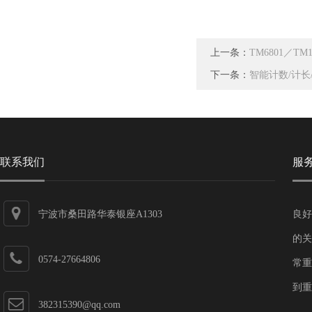
上一条：
TM6801／T
下一条：
智能计数/计长
联系我们
服
宁波市桑田路华泰银座A1303
良好
的关
0574-27664806
常重
到重
382315390@qq.com