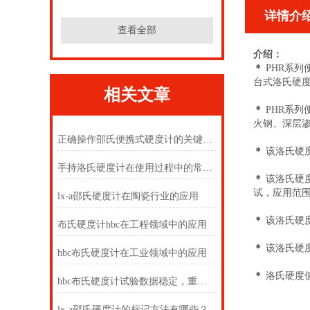
详情介
查看全部
介绍：
＊
PHR
系列
台式洛氏硬度
相关文章
＊
PHR
系列
火钢、深层
正确操作邵氏便携式硬度计的关键步骤分享
＊
该
洛氏硬
手持洛氏硬度计在使用过程中的常见问题相应解决方法分享
＊
该
洛氏硬
试，应用范
lx-a邵氏硬度计在陶瓷行业的应用
＊
该
洛氏硬
布氏硬度计hbc在工程领域中的应用
＊
该
洛氏硬
hbc布氏硬度计在工业领域中的应用
＊
洛氏硬度
hbc布氏硬度计试验数据稳定，重现性好
lx-a邵氏硬度计的标记方法有哪些？