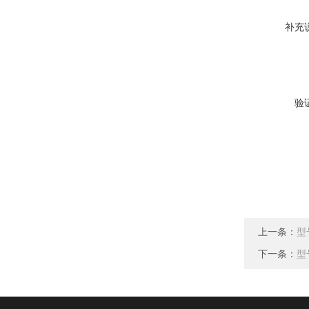
补充
验
上一条：
型
下一条：
型