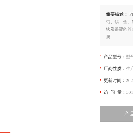
简要描述：
P
铅、锡、金、
钛及很硬的淬
属
产品型号：
型号
厂商性质：
生
更新时间：
202
访 问 量：
30
产