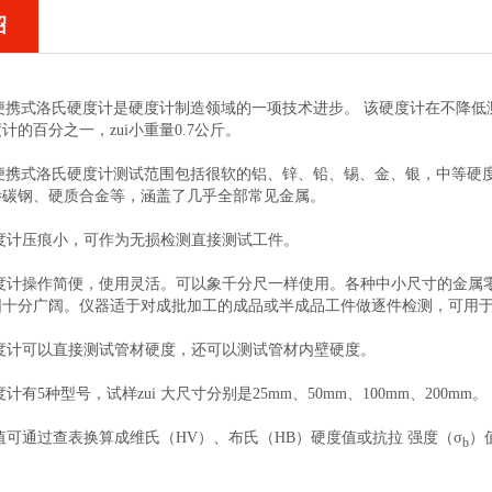
绍
便携式洛氏硬度计是硬度计制造领域的一项技术进步。 该硬度计在不降低
计的百分之一，zui小重量
0.7
公斤。
便携式洛氏硬度计测试范围包括很软的铝、锌、铅、锡、金、银，中等硬
渗碳钢、硬质合金等，涵盖了几乎全部常见金属。
度计压痕小，可作为无损检测直接测试工件。
度计操作简便，使用灵活。可以象千分尺一样使用。各种中小尺寸的金属
围十分广阔。仪器适于对成批加工的成品或半成品工件做逐件检测，可用
度计可以直接测试管材硬度，还可以测试管材内壁硬度。
度计有
5
种型号，试样zui 大尺寸分别是
25mm
、
50mm
、
100mm
、
200mm
。
值可通过查表换算成维氏（
HV
）、布氏（
HB
）硬度值或抗拉 强度（
σ
）
b