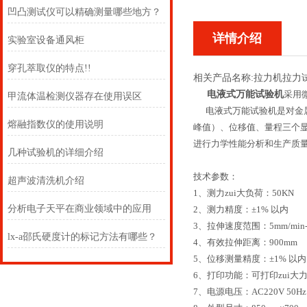
凹凸测试仪可以精确测量哪些地方？
详情介绍
实验室设备通风柜
穿孔萃取仪的特点!!
相关产品名称:拉力机拉力
电液式万能试验机
采用
甲流体温检测仪器存在使用误区
电液式万能试验机是对金属
熔融指数仪的使用说明
峰值）、位移值、量程三个
进行力学性能分析和生产质量检验
几种试验机的详细介绍
技术参数：
超声波清洗机介绍
1、测力zui大负荷：50KN
分析电子天平在商业领域中的应用
2、测力精度：±1% 以内
3、拉伸速度范围：5mm/min--
lx-a邵氏硬度计的标记方法有哪些？
4、有效拉伸距离：900mm
5、位移测量精度：±1% 以
6、打印功能：可打印zui大
7、电源电压：AC220V 50Hz