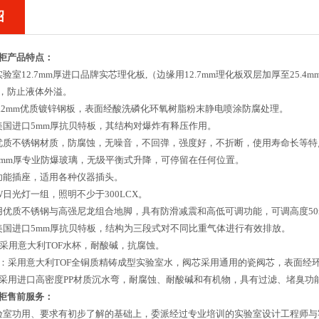
绍
柜
产品特点：
验室12.7mm厚进口品牌实芯理化板,（边缘用12.7mm理化板双层加厚至25.
，防止液体外溢。
1.2mm优质镀锌钢板，表面经酸洗磷化环氧树脂粉末静电喷涂防腐处理。
美国进口5mm厚抗贝特板，其结构对爆炸有释压作用。
优质不锈钢材质，防腐蚀，无噪音，不回弹，强度好，不折断，使用寿命长等特
5mm厚专业防爆玻璃，无级平衡式升降，可停留在任何位置。
功能插座，适用各种仪器插头。
W日光灯一组，照明不少于300LCX。
用优质不锈钢与高强尼龙组合地脚，具有防滑减震和高低可调功能，可调高度5
美国进口5mm厚抗贝特板，结构为三段式对不同比重气体进行有效排放。
：采用意大利TOF水杯，耐酸碱，抗腐蚀。
水：采用意大利TOF全铜质精铸成型实验室水，阀芯采用通用的瓷阀芯，表面经
：采用进口高密度PP材质沉水弯，耐腐蚀、耐酸碱和有机物，具有过滤、堵臭功
柜
售前服务：
验室功用、要求有初步了解的基础上，委派经过专业培训的实验室设计工程师与