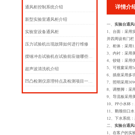
详情介
通风柜控制系统介绍
新型实验室通风柜介绍
一、
实验台通风
1、台面：采用实
实验室设备通风柜
并四周设有门栏
压力试验机出现故障如何进行维修
2、柜体：采用
3、内衬：采用
摆锤冲击试验机在试验前应做哪些准备？
4、铰链：采用
5、可视窗采用
超声波清洗机介绍
6、插座采用多
凹凸检测仪原理特点及检测项目一览，来看看吧
7、照明采用30
8、调整脚：采
9、导流板采用
10、PP小水杯
11、鹅颈但口
12、下水系统
二、
实验台通风
1、在客户的实