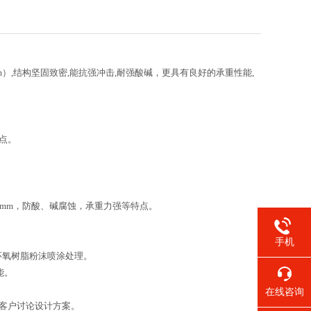
4mm）,结构坚固致密,能抗强冲击,耐强酸碱，更具有良好的承重性能,
点。
0mm，防酸、碱腐蚀，承重力强等特点。
手机
环氧树脂粉沫喷涂处理。
能。
在线咨询
客户讨论设计方案。