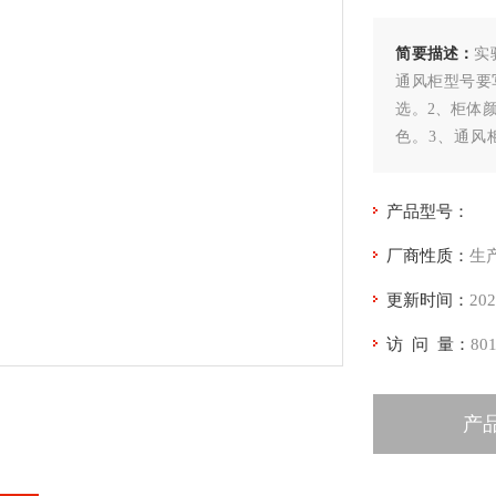
简要描述：
实
通风柜型号要
选。2、柜体
色。3、通风
电、气等管线
时提出。
产品型号：
厂商性质：
生
更新时间：
202
访 问 量：
80
产