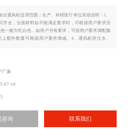
验台通风柜适用范围：生产、科研医疗单位其他说明：1、
写齐全，台面材料如不能满足要求时，可根据用户要求另
颜色一般为乳白色，如用户另有要求，可按用户要求调配颜
柜上配件数量可根据用户要求增减。4、通风柜所注水、
位置,仅满足一般实验室要求。用户如有特殊要求,须在订货
产厂家
5-07-18
15
品咨询
联系我们