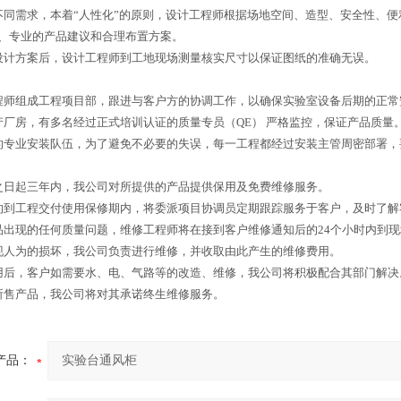
不同需求，本着“人性化”的原则，设计工程师根据场地空间、造型、安全性、便
、专业的产品建议和合理布置方案。
设计方案后，设计工程师到工地现场测量核实尺寸以保证图纸的准确无误。
程师组成工程项目部，跟进与客户方的协调工作，以确保实验室设备后期的正常
产厂房，有多名经过正式培训认证的质量专员（QE） 严格监控，保证产品质量
的专业安装队伍，为了避免不必要的失误，每一工程都经过安装主管周密部署，
之日起三年内，我公司对所提供的产品提供保用及免费维修服务。
约到工程交付使用保修期内，将委派项目协调员定期跟踪服务于客户，及时了解
品出现的任何质量问题，维修工程师将在接到客户维修通知后的24个小时内到
现人为的损坏，我公司负责进行维修，并收取由此产生的维修费用。
用后，客户如需要水、电、气路等的改造、维修，我公司将积极配合其部门解决
所售产品，我公司将对其承诺终生维修服务。
产品：