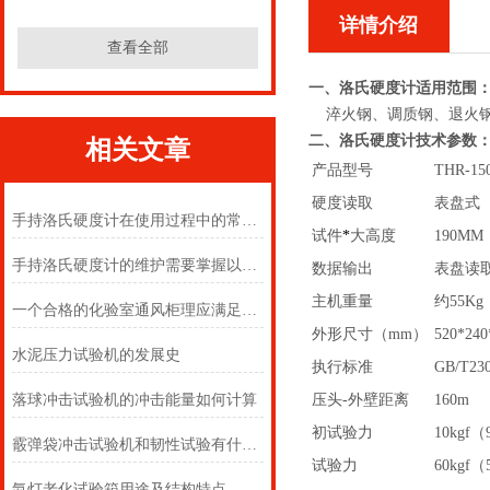
详情介绍
查看全部
一、
洛氏硬度计
适用范围
淬火钢、调质钢、退火钢
二、
洛氏硬度计
技术参数
相关文章
产品型号
THR-15
硬度读取
表盘式
手持洛氏硬度计在使用过程中的常见问题相应解决方法分享
试件
*
大高度
190MM
手持洛氏硬度计的维护需要掌握以下几点
数据输出
表盘读
主机重量
约55Kg
一个合格的化验室通风柜理应满足以下几点要求
外形尺寸（mm）
520*240
水泥压力试验机的发展史
执行标准
GB/T2
落球冲击试验机的冲击能量如何计算
压头-外壁距离
160m
初试验力
10kgf（
霰弹袋冲击试验机和韧性试验有什么关系？
试验力
60kgf
氙灯老化试验箱用途及结构特点