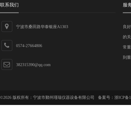
联系我们
服
宁波市桑田路华泰银座A1303
良好
的关
0574-27664806
常重
到重
382315390@qq.com
©2026 版权所有：宁波市鄞州瑾瑞仪器设备有限公司 备案号：
浙ICP备1